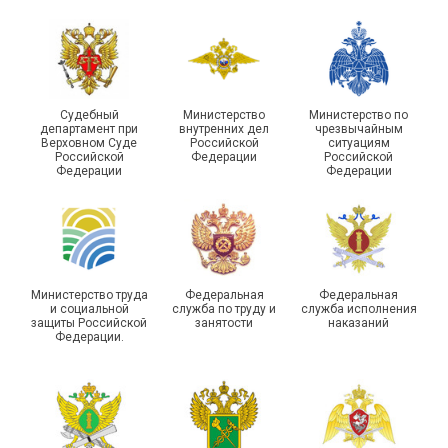
Судебный
Министерство
Министерство по
департамент при
внутренних дел
чрезвычайным
Чествование ветеранов
Верховном Суде
Российской
ситуациям
Российской
Федерации
Российской
боевых действий
Подписано соглашение с
Федерации
Федерации
Похвистневского района
ГУ ФССП по Самарской
Самарской области
области
Министерство труда
Федеральная
Федеральная
и социальной
служба по труду и
служба исполнения
защиты Российской
занятости
наказаний
Федерации.
29 первичных
профсоюзных
организаций ГУФСИН
России по Пермскому
Единство традиций и сила
краю приняли участие в