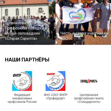
Волгоградстат
организовал для членов
Профсоюза поездку в
музей-заповедник
Честь и слава участникам
«Старая Сарепта»
СВО!
НАШИ ПАРТНЁРЫ
Турслет и Спартакиада –
IX Туристический слёт
праздники спорта и
Московской городской
туризма прошли в Омской
Федерация
АНО «СКО ФНПР
Центральная
независимых
«Профкурорт»
профсоюзная газета
организации Профсоюза
области
профсоюзов России
«Солидарность»