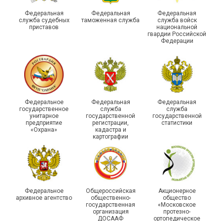
духа
туристическом слете
Федеральная
Федеральная
Федеральная
служба судебных
таможенная служба
служба войск
приставов
национальной
гвардии Российской
Федерации
215-й юбилей
Федеральное
Федеральная
Федеральная
государственной
государственное
служба
служба
унитарное
государственной
государственной
статистики отметили в
Храбрым детям – добрые
предприятие
регистрации,
статистики
Республике Саха (Якутия)
подарки
«Охрана»
кадастра и
картографии
Федеральное
Общероссийская
Акционерное
архивное агентство
общественно-
общество
государственная
«Московское
организация
протезно-
ДОСААФ
ортопедическое