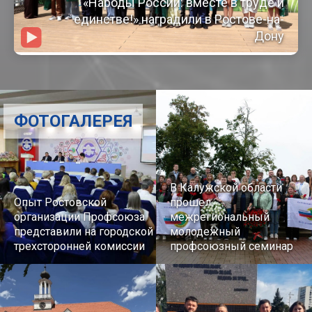
«Народы России: вместе в труде и
единстве!» наградили в Ростове-на-
Дону
ФОТОГАЛЕРЕЯ
В Калужской области
Опыт Ростовской
прошел
организации Профсоюза
межрегиональный
представили на городской
молодежный
трехсторонней комиссии
профсоюзный семинар