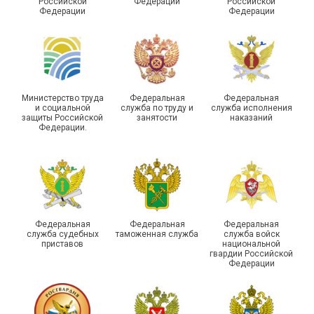
Российской
Федерации
Российской
боевых действий
Подписано соглашение с
Федерации
Федерации
Похвистневского района
ГУ ФССП по Самарской
Самарской области
области
Министерство труда
Федеральная
Федеральная
и социальной
служба по труду и
служба исполнения
защиты Российской
занятости
наказаний
Федерации.
29 первичных
профсоюзных
организаций ГУФСИН
России по Пермскому
Единство традиций и сила
краю приняли участие в
духа
туристическом слете
Федеральная
Федеральная
Федеральная
служба судебных
таможенная служба
служба войск
приставов
национальной
гвардии Российской
Федерации