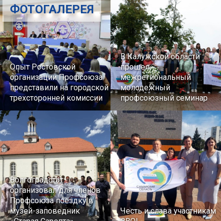
ФОТОГАЛЕРЕЯ
В Калужской области
Опыт Ростовской
прошел
организации Профсоюза
межрегиональный
представили на городской
молодежный
трехсторонней комиссии
профсоюзный семинар
Волгоградстат
организовал для членов
Профсоюза поездку в
музей-заповедник
Честь и слава участникам