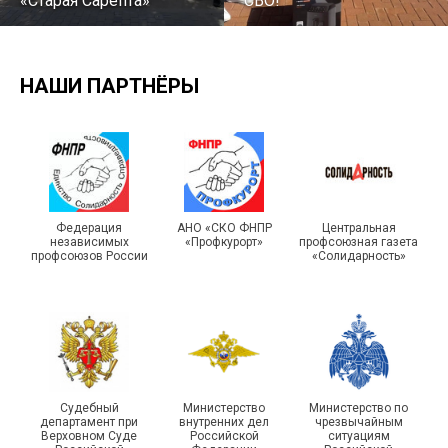
«Старая Сарепта»
СВО!
НАШИ ПАРТНЁРЫ
Турслет и Спартакиада –
IX Туристический слёт
праздники спорта и
Московской городской
туризма прошли в Омской
Федерация
АНО «СКО ФНПР
Центральная
независимых
«Профкурорт»
профсоюзная газета
организации Профсоюза
области
профсоюзов России
«Солидарность»
Судебный
Министерство
Министерство по
департамент при
внутренних дел
чрезвычайным
Чествование ветеранов
Верховном Суде
Российской
ситуациям