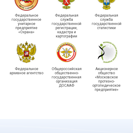
215-й юбилей
Федеральное
Федеральная
Федеральная
государственной
государственное
служба
служба
унитарное
государственной
государственной
статистики отметили в
Храбрым детям – добрые
предприятие
регистрации,
статистики
Республике Саха (Якутия)
подарки
«Охрана»
кадастра и
картографии
Федеральное
Общероссийская
Акционерное
архивное агентство
общественно-
общество
государственная
«Московское
организация
протезно-
ДОСААФ
ортопедическое
предприятие»