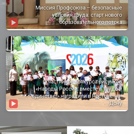
Миссия Профсоюза – безопасные
условия труда: старт нового
образовательного потока
Участников конкурса рисунков
«Народы России: вместе в труде и
единстве!» наградили в Ростове-на-
Дону