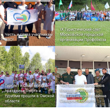
IX Туристический слёт
Честь и слава участникам
Московской городской
СВО!
организации Профсоюза
Турслет и Спартакиада –
Чествование ветеранов
праздники спорта и
боевых действий
туризма прошли в Омской
Похвистневского района
области
Самарской области