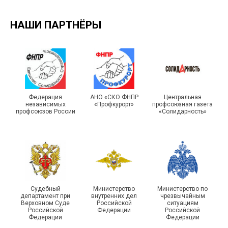
НАШИ ПАРТНЁРЫ
Подписано соглашение с
ГУ ФССП по Самарской
Единство традиций и сила
Федерация
АНО «СКО ФНПР
Центральная
независимых
«Профкурорт»
профсоюзная газета
области
духа
профсоюзов России
«Солидарность»
29 первичных
Судебный
Министерство
Министерство по
профсоюзных
департамент при
внутренних дел
чрезвычайным
организаций ГУФСИН
215-й юбилей
Верховном Суде
Российской
ситуациям
Российской
Федерации
Российской
России по Пермскому
государственной
Федерации
Федерации
краю приняли участие в
статистики отметили в