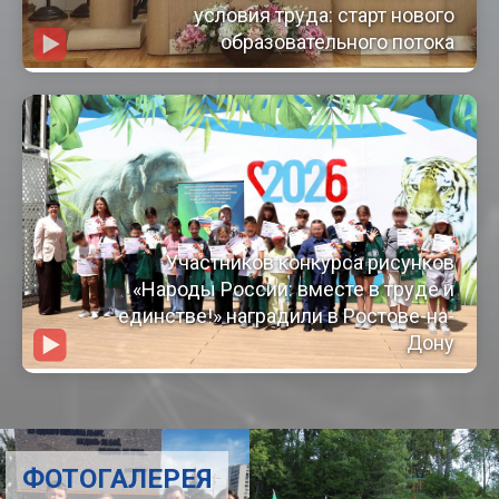
условия труда: старт нового
образовательного потока
Участников конкурса рисунков
«Народы России: вместе в труде и
единстве!» наградили в Ростове-на-
Дону
ФОТОГАЛЕРЕЯ