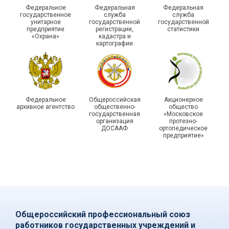
приняли участие в
Выпускники школы
Федеральное
Федеральная
Федеральная
молодежном форуме
молодого профлидера в
государственное
служба
служба
унитарное
государственной
государственной
«Профсоюзная миссия –
Самаре получили
предприятие
регистрации,
статистики
2026»
дипломы
«Охрана»
кадастра и
картографии
Федеральное
Общероссийская
Акционерное
архивное агентство
общественно-
общество
государственная
«Московское
организация
протезно-
ДОСААФ
ортопедическое
предприятие»
Общероссийский профессиональный союз
работников государственных учреждений и