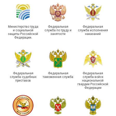
туристическом слете
Республике Саха (Якутия)
Министерство труда
Федеральная
Федеральная
и социальной
служба по труду и
служба исполнения
защиты Российской
занятости
наказаний
Федерации.
Молодежный совет
Адыгейской организации
Профсоюза подвел итоги
Храбрым детям – добрые
работы и наметил новые
подарки
векторы развития
Федеральная
Федеральная
Федеральная
служба судебных
таможенная служба
служба войск
приставов
национальной
гвардии Российской
Федерации
Члены Новосибирской
организации Профсоюза