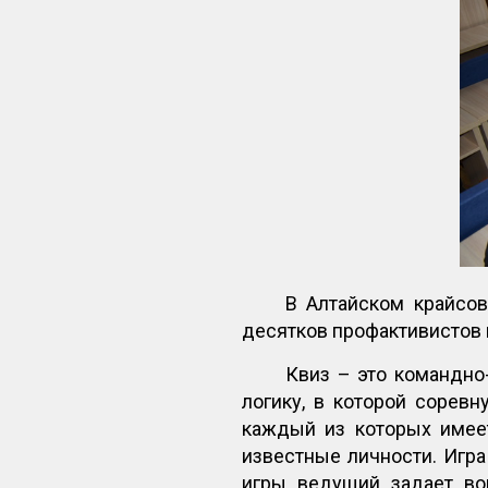
В Алтайском крайсо
десятков профактивистов 
Квиз – это командно
логику, в которой соревн
каждый из которых имеет
известные личности. Игра
игры ведущий задает воп