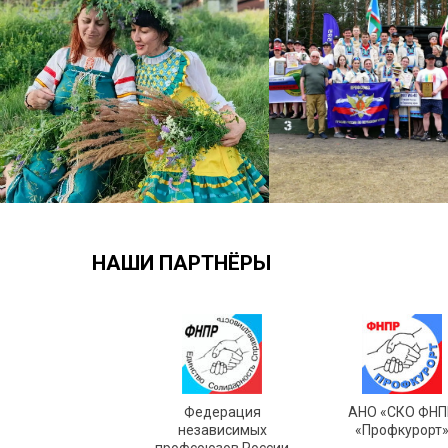
НАШИ ПАРТНЁРЫ
Федерация
АНО «СКО ФНП
независимых
«Профкурорт
профсоюзов России