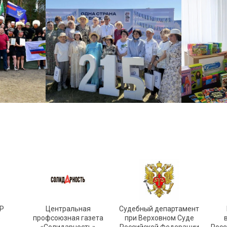
Р
Центральная
Судебный департамент
»
профсоюзная газета
при Верховном Суде
«Солидарность»
Российской Федерации
Росс