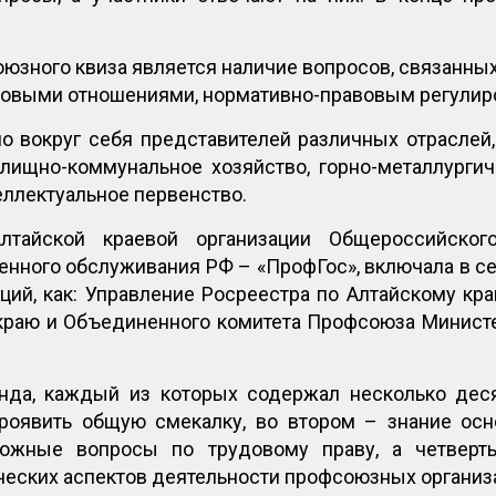
юзного квиза является наличие вопросов, связанны
довыми отношениями, нормативно-правовым регулир
о вокруг себя представителей различных отраслей,
жилищно-коммунальное хозяйство, горно-металлурги
еллектуальное первенство.
лтайской краевой организации Общероссийског
енного обслуживания РФ – «ПрофГос», включала в 
аций, как: Управление Росреестра по Алтайскому кр
краю и Объединенного комитета Профсоюза Минист
нда, каждый из которых содержал несколько дес
роявить общую смекалку, во втором – знание ос
ожные вопросы по трудовому праву, а четверты
ческих аспектов деятельности профсоюзных организ