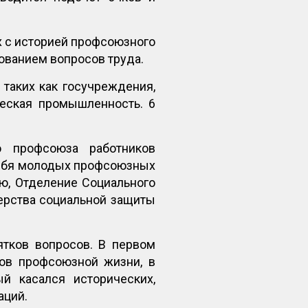
х с историей профсоюзного
ованием вопросов труда.
 таких как госучреждения,
ческая промышленность. 6
о профсоюза работников
себя молодых профсоюзных
аю, Отделение Социального
ерства социальной защиты
ятков вопросов. В первом
нов профсоюзной жизни, в
й касался исторических,
аций.