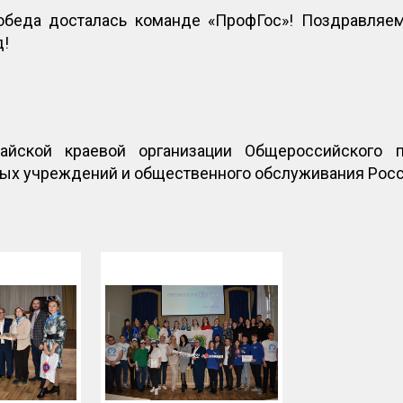
обеда досталась команде «ПрофГос»! Поздравляе
д!
айской краевой организации Общероссийского п
ных учреждений и общественного обслуживания Рос