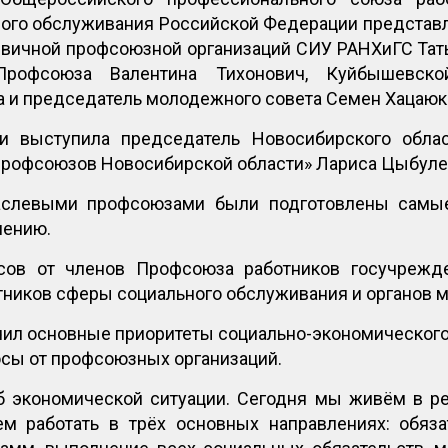
ого обслуживания Российской Федерации представл
рвичной профсоюзной организаций СИУ РАНХиГС Тат
Профсоюза Валентина Тихонович, Куйбышевско
 и председатель молодежного совета Семен Хацаюк
и выступила председатель Новосибирского облас
рофсоюзов Новосибирской области» Лариса Цыбуле
раслевыми профсоюзами были подготовлены самы
шению.
сов от членов Профсоюза работников госучрежде
ников сферы социального обслуживания и органов м
чил основные приоритеты социально-экономического 
сы от профсоюзных организаций.
б экономической ситуации. Сегодня мы живём в 
м работать в трёх основных направлениях: обяза