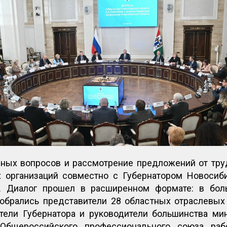
ых вопросов и рассмотрение предложений от тру
 организаций совместно с Губернатором Новосиби
. Диалог прошел в расширенном формате: в бол
обрались представители 28 областных отраслевы
ители Губернатора и руководители большинства ми
Общероссийского профессионального союза раб