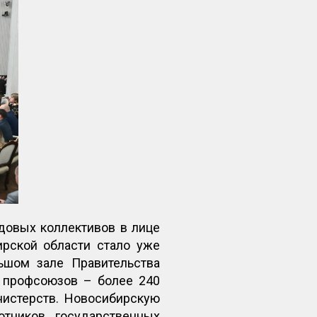
довых коллективов в лице
рской области стало уже
ьшом зале Правительства
х профсоюзов – более 240
нистерств. Новосибирскую
отников государственных