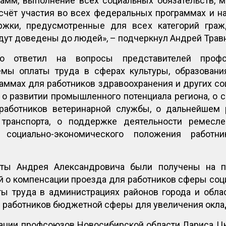
рамм, выполнение всех социальных обязательств, 
счёт участия во всех федеральных программах и на
жки, предусмотренные для всех категорий граж
дут доведены до людей», – подчеркнул Андрей Трав
но ответил на вопросы представителей проф
мы оплаты труда в сферах культуры, образовани
аммах для работников здравоохранения и других со
, о развитии промышленного потенциала региона, о с
 работников ветеринарной службы, о дальнейшем 
транспорта, о поддержке деятельности ремесл
 социально-экономического положения работн
еты Андрея Александровича были получены на
 о компенсации проезда для работников сферы соц
ы труда в администрациях районов города и облас
 работников бюджетной сферы для увеличения окла
ции профсоюзов Новосибирской области Лариса Ц