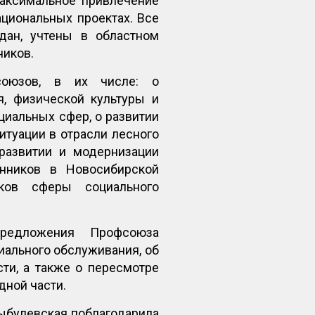
максимальное привлечение
циональных проектах. Все
дан, учтены в областном
ников.
союзов, в их числе: о
я, физической культуры и
циальных сфер, о развитии
итуации в отрасли лесного
развитии и модернизации
енников в Новосибирской
иков сферы социального
 предложения Профсоюза
иального обслуживания, об
ти, а также о пересмотре
дной части.
ыбулевская поблагодарила