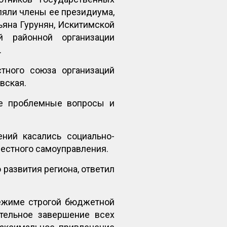
яли члены ее президиума,
ьяна Гурунян, Искитимской
й районной организации
.
тного союза организаций
вская.
е проблемные вопросы и
ний касались социально-
естного самоуправления.
развития региона, ответил
режиме строгой бюджетной
тельное завершение всех