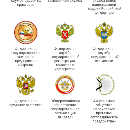
служба судебных
таможенная служба
служба войск
приставов
национальной
гвардии Российской
Федерации
215-й юбилей
Федеральное
Федеральная
Федеральная
государственной
государственное
служба
служба
унитарное
государственной
государственной
статистики отметили в
Храбрым детям – добрые
предприятие
регистрации,
статистики
Республике Саха (Якутия)
подарки
«Охрана»
кадастра и
картографии
Федеральное
Общероссийская
Акционерное
архивное агентство
общественно-
общество
государственная
«Московское
организация
протезно-
ДОСААФ
ортопедическое
предприятие»