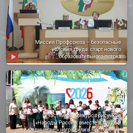
Миссия Профсоюза – безопасные
условия труда: старт нового
образовательного потока
Участников конкурса рисунков
«Народы России: вместе в труде и
единстве!» наградили в Ростове-на-