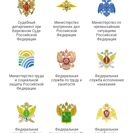
Судебный
Министерство
Министерство по
департамент при
внутренних дел
чрезвычайным
Чествование ветеранов
Верховном Суде
Российской
ситуациям
Российской
Федерации
Российской
боевых действий
Подписано соглашение с
Федерации
Федерации
Похвистневского района
ГУ ФССП по Самарской
Самарской области
области
Министерство труда
Федеральная
Федеральная
и социальной
служба по труду и
служба исполнения
защиты Российской
занятости
наказаний
Федерации.
29 первичных
профсоюзных
организаций ГУФСИН
России по Пермскому
Единство традиций и сила
краю приняли участие в
духа
туристическом слете
Федеральная
Федеральная
Федеральная