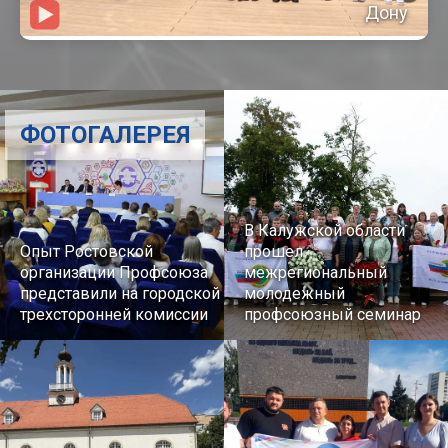
Дону
ФОТОГАЛЕРЕЯ
В Калужской области
Опыт Ростовской
прошел
организации Профсоюза
межрегиональный
представили на городской
молодежный
трехсторонней комиссии
профсоюзный семинар