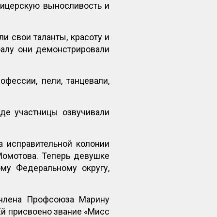
фицерскую выносливость и
и свои таланты, красоту и
балу они демонстрировали
фессии, пели, танцевали,
где участницы озвучивали
а исправительной колонии
Момотова. Теперь девушке
му Федеральному округу,
 члена Профсоюза Марину
Ей присвоено звание «Мисс