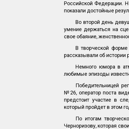
Российской Федерации. Н
показали достойные резул
Во второй день девуш
умение держаться на сце
свое обаяние, женственнос
В творческой форме 
рассказывали об истории р
Немного юмора в атм
любимые эпизоды известн
Победительницей рег
№26, оператор поста вид
предстоит участие в сл
который пройдет в этом го
По итогам творческ
Черноризову, которая сво