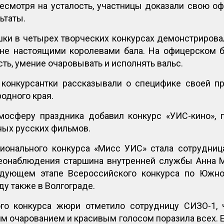
есмотря на усталость, участницы доказали свою о
ьтаты.
ки в четырех творческих конкурсах демонстрировал
не настоящими королевами бала. На офицерском 
ть, умение очаровывать и исполнять вальс.
конкурсантки рассказывали о специфике своей про
одного края.
осферу праздника добавил конкурс «УИС-кино», 
ых русских фильмов.
ионального конкурса «Мисс УИС» стала сотрудниц
еонаблюдения старшина внутренней службы Анна 
едующем этапе Всероссийского конкурса по Южно
ду также в Волгограде.
ого конкурса жюри отметило сотрудницу СИЗО-1,
им очарованием и красивым голосом поразила всех. 