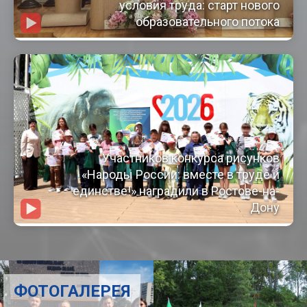
условия труда: старт нового
образовательного потока
Участников конкурса рисунков
«Народы России: вместе в труде и
единстве!» наградили в Ростове-на-
Дону
ФОТОГАЛЕРЕЯ