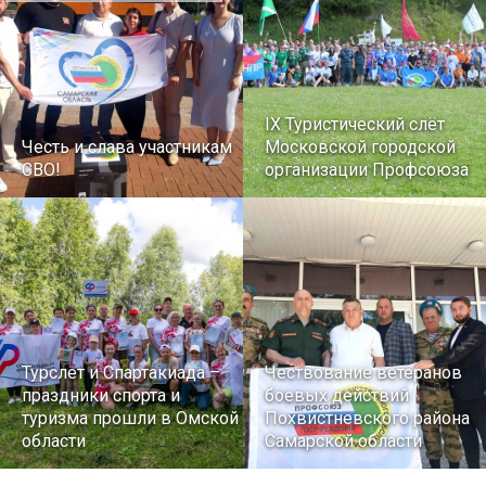
IX Туристический слёт
Честь и слава участникам
Московской городской
СВО!
организации Профсоюза
Турслет и Спартакиада –
Чествование ветеранов
праздники спорта и
боевых действий
туризма прошли в Омской
Похвистневского района
области
Самарской области