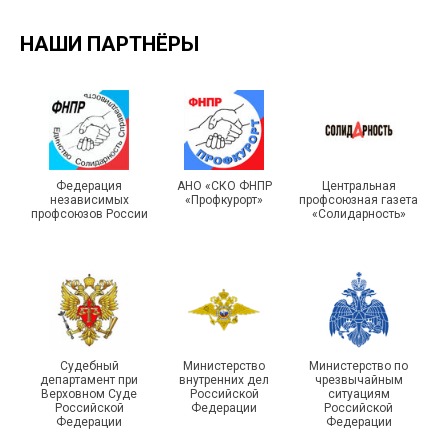
НАШИ ПАРТНЁРЫ
Подписано соглашение с
ГУ ФССП по Самарской
Единство традиций и сила
Федерация
АНО «СКО ФНПР
Центральная
независимых
«Профкурорт»
профсоюзная газета
области
духа
профсоюзов России
«Солидарность»
29 первичных
Судебный
Министерство
Министерство по
профсоюзных
департамент при
внутренних дел
чрезвычайным
организаций ГУФСИН
215-й юбилей
Верховном Суде
Российской
ситуациям
Российской
Федерации
Российской
России по Пермскому
государственной
Федерации
Федерации
краю приняли участие в
статистики отметили в