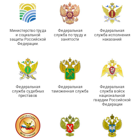
туристическом слете
Республике Саха (Якутия)
Министерство труда
Федеральная
Федеральная
и социальной
служба по труду и
служба исполнения
защиты Российской
занятости
наказаний
Федерации.
Молодежный совет
Адыгейской организации
Профсоюза подвел итоги
Храбрым детям – добрые
работы и наметил новые
подарки
векторы развития
Федеральная
Федеральная
Федеральная
служба судебных
таможенная служба
служба войск
приставов
национальной
гвардии Российской
Федерации
Члены Новосибирской
организации Профсоюза
приняли участие в
Выпускники школы