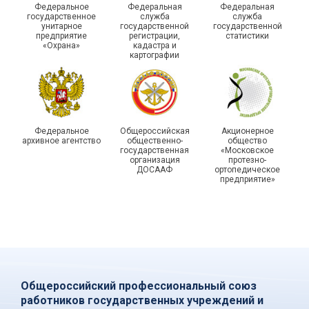
Федеральное
Федеральная
Федеральная
молодежном форуме
молодого профлидера в
государственное
служба
служба
унитарное
государственной
государственной
«Профсоюзная миссия –
Самаре получили
предприятие
регистрации,
статистики
2026»
дипломы
«Охрана»
кадастра и
картографии
Федеральное
Общероссийская
Акционерное
архивное агентство
общественно-
общество
государственная
«Московское
организация
протезно-
ДОСААФ
ортопедическое
предприятие»
Общероссийский профессиональный союз
работников государственных учреждений и