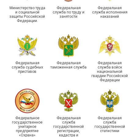
Министерство труда
Федеральная
Федеральная
и социальной
служба по труду и
служба исполнения
защиты Российской
занятости
наказаний
Федерации.
29 первичных
профсоюзных
организаций ГУФСИН
России по Пермскому
Единство традиций и сила
краю приняли участие в
духа
туристическом слете
Федеральная
Федеральная
Федеральная
служба судебных
таможенная служба
служба войск
приставов
национальной
гвардии Российской
Федерации
215-й юбилей
Федеральное
Федеральная
Федеральная
государственной
государственное
служба
служба
унитарное
государственной
государственной
статистики отметили в
Храбрым детям – добрые
предприятие
регистрации,
статистики
Республике Саха (Якутия)
подарки
«Охрана»
кадастра и