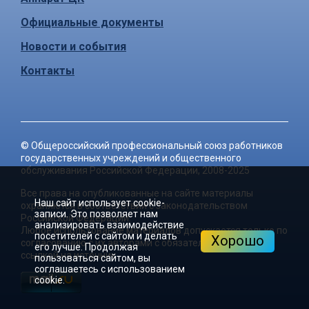
Официальные документы
Новости и события
Контакты
©
Общероссийский профессиональный союз работников
государственных учреждений и общественного
обслуживания Российской Федерации
, 2008-2025
Все права на опубликованные на сайте материалы
Наш сайт использует cookie-
охраняются в соответствии с законодательством
записи. Это позволяет нам
Российской Федерации.
анализировать взаимодействие
Любое использование материалов допускается только по
посетителей с сайтом и делать
Хорошо
согласованию с их авторами с обязательной активной
его лучше. Продолжая
ссылкой на источник.
пользоваться сайтом, вы
соглашаетесь с использованием
cookie.