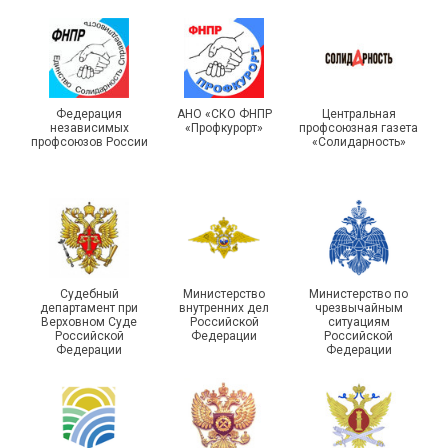
Турслет и Спартакиада –
IX Туристический слёт
праздники спорта и
Московской городской
туризма прошли в Омской
Федерация
АНО «СКО ФНПР
Центральная
независимых
«Профкурорт»
профсоюзная газета
организации Профсоюза
области
профсоюзов России
«Солидарность»
Судебный
Министерство
Министерство по
департамент при
внутренних дел
чрезвычайным
Чествование ветеранов
Верховном Суде
Российской
ситуациям
Российской
Федерации
Российской
боевых действий
Подписано соглашение с
Федерации
Федерации
Похвистневского района
ГУ ФССП по Самарской
Самарской области
области