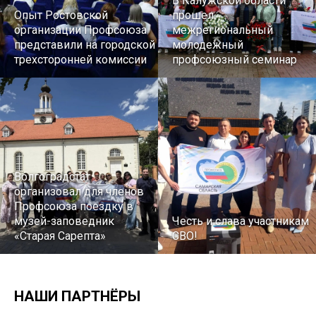
В Калужской области
Опыт Ростовской
прошел
организации Профсоюза
межрегиональный
представили на городской
молодежный
трехсторонней комиссии
профсоюзный семинар
Волгоградстат
организовал для членов
Профсоюза поездку в
музей-заповедник
Честь и слава участникам
«Старая Сарепта»
СВО!
НАШИ ПАРТНЁРЫ