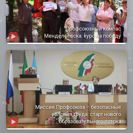
Профсоюзный компас
Менделеевска: курс на победу
Миссия Профсоюза – безопасные
условия труда: старт нового
образовательного потока