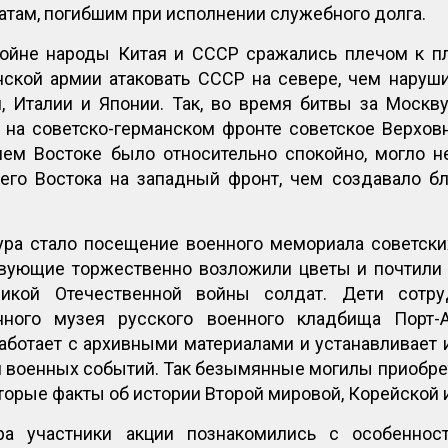
атам, погибшим при исполнении служебного долга.
ойне народы Китая и СССР сражались плечом к п
нской армии атаковать СССР на севере, чем наруши
, Италии и Японии. Так, во время битвы за Москву
 на советско-германском фронте советское Верхов
ьнем Востоке было относительно спокойно, могло 
его Востока на западный фронт, чем создавало б
ра стало посещение военного мемориала советски
ствующие торжественно возложили цветы и почтили
икой Отечественной войны солдат. Дети сотру
нного музея русского военного кладбища Порт-А
аботает с архивными материалами и устанавливает 
я военных событий. Так безымянные могилы приобре
оторые факты об истории Второй мировой, Корейской 
а участники акции познакомились с особенност