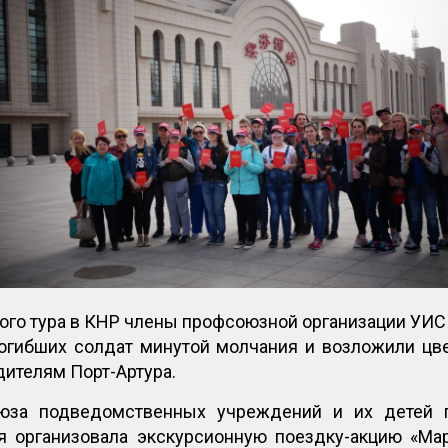
ого тура в КНР члены профсоюзной организации УИС 
погибших солдат минутой молчания и возложили цв
ителям Порт-Артура.
юза подведомственных учреждений и их детей п
я организовала экскурсионную поездку-акцию «Ма