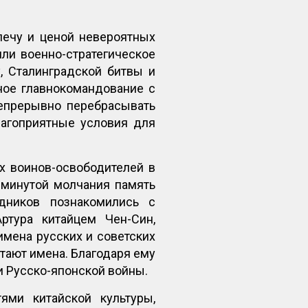
лечу и ценой невероятных
ли военно-стратегическое
, Сталинградской битвы и
ное главнокомандование с
непрерывно перебрасывать
лагоприятные условия для
х воинов-освободителей в
 минутой молчания память
дников познакомились с
ртура китайцем Чен-Син,
имена русских и советских
тают имена. Благодаря ему
и Русско-японской войны.
ями китайской культуры,