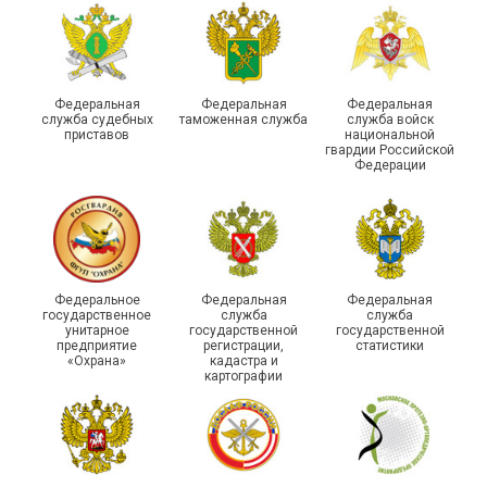
организаций ГУФСИН
России по Пермскому
Единство традиций и сила
краю приняли участие в
духа
туристическом слете
Федеральная
Федеральная
Федеральная
служба судебных
таможенная служба
служба войск
приставов
национальной
гвардии Российской
Федерации
215-й юбилей
Федеральное
Федеральная
Федеральная
государственной
государственное
служба
служба
унитарное
государственной
государственной
статистики отметили в
Храбрым детям – добрые
предприятие
регистрации,
статистики
Республике Саха (Якутия)
подарки
«Охрана»
кадастра и
картографии