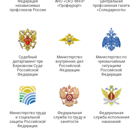
Московской городской
туризма прошли в Омской
Федерация
АНО «СКО ФНПР
Центральная
независимых
«Профкурорт»
профсоюзная газета
организации Профсоюза
области
профсоюзов России
«Солидарность»
Судебный
Министерство
Министерство по
департамент при
внутренних дел
чрезвычайным
Чествование ветеранов
Верховном Суде
Российской
ситуациям
Российской
Федерации
Российской
боевых действий
Подписано соглашение с
Федерации
Федерации
Похвистневского района
ГУ ФССП по Самарской
Самарской области
области
Министерство труда
Федеральная
Федеральная
и социальной
служба по труду и
служба исполнения
защиты Российской
занятости
наказаний
Федерации.
29 первичных
профсоюзных