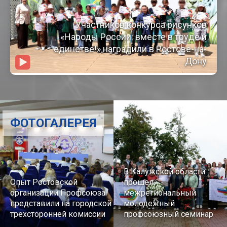
Участников конкурса рисунков
«Народы России: вместе в труде и
единстве!» наградили в Ростове-на-
Дону
ФОТОГАЛЕРЕЯ
В Калужской области
Опыт Ростовской
прошел
организации Профсоюза
межрегиональный
представили на городской
молодежный
трехсторонней комиссии
профсоюзный семинар