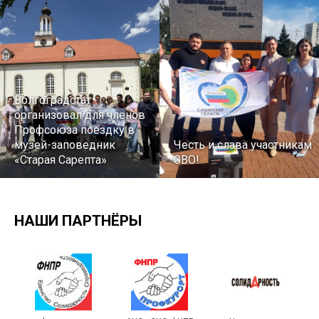
Волгоградстат
организовал для членов
Профсоюза поездку в
музей-заповедник
Честь и слава участникам
«Старая Сарепта»
СВО!
НАШИ ПАРТНЁРЫ
Турслет и Спартакиада –
IX Туристический слёт
праздники спорта и