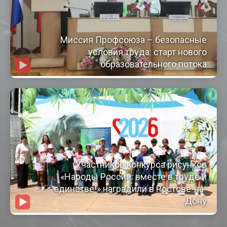
Миссия Профсоюза – безопасные
условия труда: старт нового
образовательного потока
Участников конкурса рисунков
«Народы России: вместе в труде и
единстве!» наградили в Ростове-на-
Дону