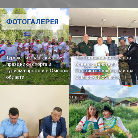
ФОТОГАЛЕРЕЯ
Турслет и Спартакиада –
Чествование ветеранов
праздники спорта и
боевых действий
туризма прошли в Омской
Похвистневского района
области
Самарской области