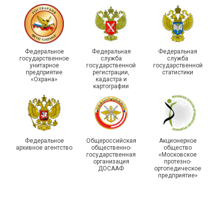
Круглый стол для
Диалог и развитие:
представителей
социальные партнеры
Федеральное
Федеральная
Федеральная
молодежных советов
оценили работу
государственное
служба
служба
унитарное
государственной
государственной
профсоюзных
Адыгейской организации
предприятие
регистрации,
статистики
организаций Тюмени
Профсоюза за 2025 год
«Охрана»
кадастра и
картографии
Федеральное
Общероссийская
Акционерное
архивное агентство
общественно-
общество
государственная
«Московское
организация
протезно-
ДОСААФ
ортопедическое
предприятие»