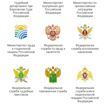
Судебный
Министерство
Министерство по
Молодежный совет
департамент при
внутренних дел
чрезвычайным
Адыгейской организации
Верховном Суде
Российской
ситуациям
Российской
Федерации
Российской
Профсоюза подвел итоги
Федерации
Федерации
Храбрым детям – добрые
работы и наметил новые
подарки
векторы развития
Министерство труда
Федеральная
Федеральная
и социальной
служба по труду и
служба исполнения
защиты Российской
занятости
наказаний
Федерации.
Члены Новосибирской
организации Профсоюза
приняли участие в
Выпускники школы
молодежном форуме
молодого профлидера в
«Профсоюзная миссия –
Самаре получили
2026»
дипломы
Федеральная
Федеральная
Федеральная
служба судебных
таможенная служба
служба войск
приставов
национальной
гвардии Российской
Федерации